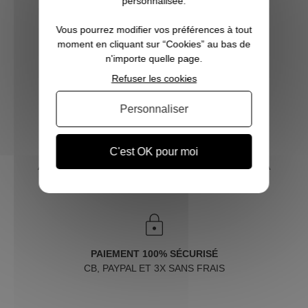
personnalisée.
Vous pourrez modifier vos préférences à tout
moment en cliquant sur “Cookies” au bas de
n'importe quelle page.
LIVRAISON RAPIDE
Refuser les cookies
OFFERTE DÈS 70€
Personnaliser
C'est OK pour moi
SERVICE CLIENT
À VOTRE ÉCOUTE DU LUNDI AU SAMEDI DE 10H À
18H
PAIEMENT 100% SÉCURISÉ
CB, PAYPAL ET 3X SANS FRAIS