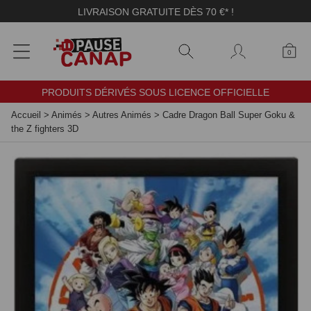
Panneau de gestion des cookies
LIVRAISON GRATUITE DÈS 70 €* !
0
PRODUITS DÉRIVÉS SOUS LICENCE OFFICIELLE
Accueil
>
Animés
>
Autres Animés
>
Cadre Dragon Ball Super Goku &
the Z fighters 3D