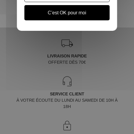
C'est OK pour moi
LIVRAISON RAPIDE
OFFERTE DÈS 70€
SERVICE CLIENT
À VOTRE ÉCOUTE DU LUNDI AU SAMEDI DE 10H À
18H