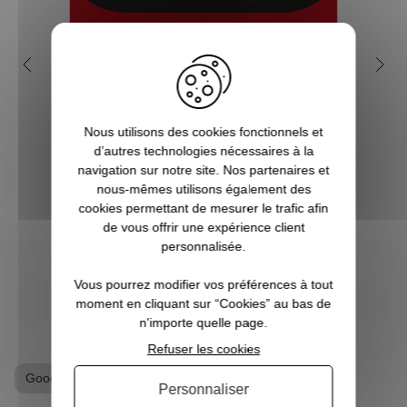
5 bonnes raisons de choisir
Pou
Pause Canap
le 
Vous êtes accro aux séries télé ? Toujours
Nous utilisons des cookies fonctionnels et
à l’affût de la sortie du prochain film de
Les 
d’autres technologies nécessaires à la
super-héros ? Les jeux vidéo ne sont pas
proli
navigation sur notre site. Nos partenaires et
qu’un simple hobby pour vous, mais une
ef
nous-mêmes utilisons également des
véritable passion ? Alors vous êtes, ici, sur
nombre
cookies permettant de mesurer le trafic afin
Pause Canap, à l’endro...
en do
de vous offrir une expérience client
nou
personnalisée.
VOIR L'ARTICLE
Vous pourrez modifier vos préférences à tout
moment en cliquant sur “Cookies” au bas de
n'importe quelle page.
Refuser les cookies
Goodies Retour vers le Futur
Personnaliser