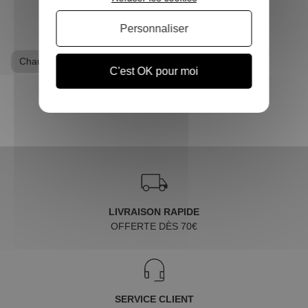
Personnaliser
Chaussons
Goodies Marvel
C'est OK pour moi
LIVRAISON RAPIDE
OFFERTE DÈS 70€
SERVICE CLIENT