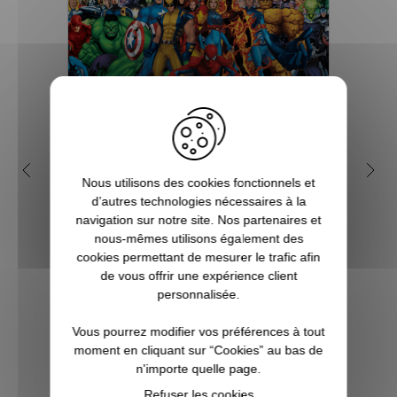
Qui sont les super-héros de
5 b
Nous utilisons des cookies fonctionnels et
l'univers Marvel ?
d’autres technologies nécessaires à la
navigation sur notre site. Nos partenaires et
Depuis de nombreuses années, l'on
Vous ê
nous-mêmes utilisons également des
assiste à la sortie de beaucoup de films
à l’a
cookies permettant de mesurer le trafic afin
mettant en scène des super héros et effets
super
de vous offrir une expérience client
spéciaux insoupçonnables et
qu’un
personnalisée.
inimaginables. Et bien souvent, les budgets
véritab
à allouer sont tout aussi phénoménaux.
Vous pourrez modifier vos préférences à tout
Souve...
moment en cliquant sur “Cookies” au bas de
n'importe quelle page.
VOIR L'ARTICLE
Refuser les cookies