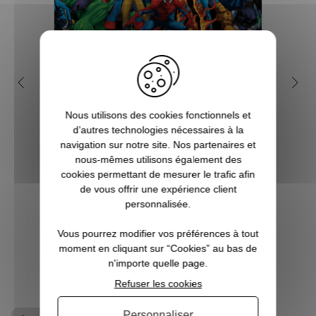
Qui sont les super-héros de
5 b
l'univers Marvel ?
Nous utilisons des cookies fonctionnels et
d’autres technologies nécessaires à la
Depuis de nombreuses années, l'on
Vous ê
navigation sur notre site. Nos partenaires et
assiste à la sortie de beaucoup de films
à l’a
nous-mêmes utilisons également des
mettant en scène des super héros et effets
super
cookies permettant de mesurer le trafic afin
spéciaux insoupçonnables et
qu’un
de vous offrir une expérience client
inimaginables. Et bien souvent, les budgets
véritab
personnalisée.
à allouer sont tout aussi phénoménaux.
Souve...
Vous pourrez modifier vos préférences à tout
moment en cliquant sur “Cookies” au bas de
VOIR L'ARTICLE
n'importe quelle page.
Refuser les cookies
Personnaliser