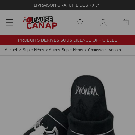
Panneau de gestion des cookies
LIVRAISON GRATUITE DÈS 70 €* !
0
PRODUITS DÉRIVÉS SOUS LICENCE OFFICIELLE
Accueil
>
Super-Héros
>
Autres Super-Héros
>
Chaussons Venom