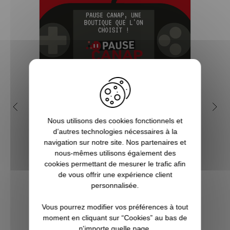
5 bonnes raisons de choisir
Pou
Pause Canap
Nous utilisons des cookies fonctionnels et
d’autres technologies nécessaires à la
Vous êtes accro aux séries télé ? Toujours
Sorti
navigation sur notre site. Nos partenaires et
à l’affût de la sortie du prochain film de
SOS
nous-mêmes utilisons également des
super-héros ? Les jeux vidéo ne sont pas
dev
cookies permettant de mesurer le trafic afin
qu’un simple hobby pour vous, mais une
Harol
de vous offrir une expérience client
véritable passion ? Alors vous êtes, ici, sur
s'oct
personnalisée.
Pause Canap, à l’endro...
trois
Vous pourrez modifier vos préférences à tout
moment en cliquant sur “Cookies” au bas de
n'importe quelle page.