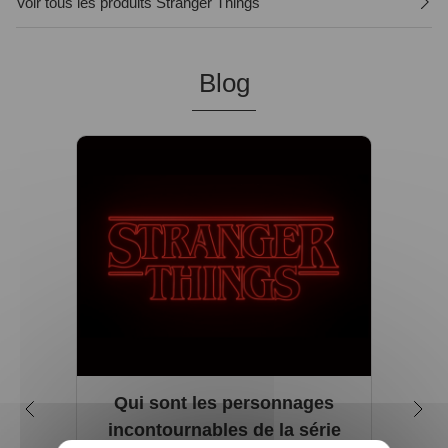
Voir tous les produits Stranger Things
Blog
Qui sont les personnages
Q
incontournables de la série
rai