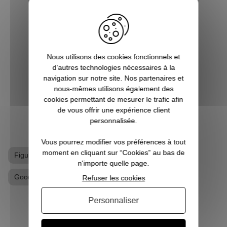
Stranger Things ?
Dans une atmosphère difficile à classer,
Le nom
entre environnement surnaturel et
Dusti
complotiste, la série Stranger Things est
petite
de celles dont on se souvient longtemps
forcém
Nous utilisons des cookies fonctionnels et
chez Pause Canap. On a donc envie de la
non ? 
d’autres technologies nécessaires à la
faire revivre dans notre vie quotidie...
navigation sur notre site. Nos partenaires et
nous-mêmes utilisons également des
cookies permettant de mesurer le trafic afin
de vous offrir une expérience client
VOIR L'ARTICLE
personnalisée.
Vous pourrez modifier vos préférences à tout
moment en cliquant sur “Cookies” au bas de
Figurine
Figurine Stranger Things
n'importe quelle page.
Goodies Stranger Things
Refuser les cookies
Personnaliser