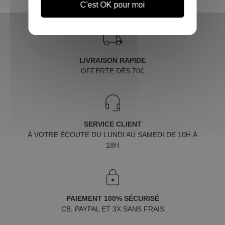
C'est OK pour moi
LIVRAISON RAPIDE
OFFERTE DÈS 70€
SERVICE CLIENT
À VOTRE ÉCOUTE DU LUNDI AU SAMEDI DE 10H À
18H
PAIEMENT 100% SÉCURISÉ
CB, PAYPAL ET 3X SANS FRAIS