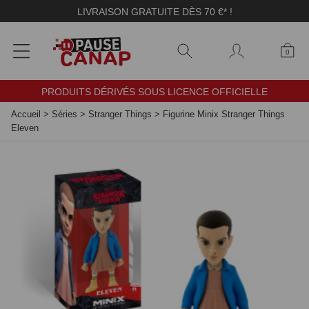
Panneau de gestion des cookies
LIVRAISON GRATUITE DÈS 70 €* !
0
PRODUITS DÉRIVÉS SOUS LICENCE OFFICIELLE
Accueil
>
Séries
>
Stranger Things
>
Figurine Minix Stranger Things
Eleven