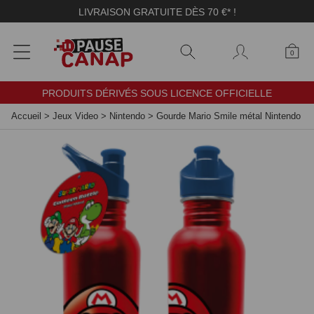
Panneau de gestion des cookies
LIVRAISON GRATUITE DÈS 70 €* !
0
PRODUITS DÉRIVÉS SOUS LICENCE OFFICIELLE
Accueil
>
Jeux Video
>
Nintendo
>
Gourde Mario Smile métal Nintendo