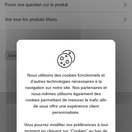
Poser une question sur le produit
Voir tous les produits Mario
Goodies Nintendo
Gourde
Nous utilisons des cookies fonctionnels et
d’autres technologies nécessaires à la
navigation sur notre site. Nos partenaires et
nous-mêmes utilisons également des
cookies permettant de mesurer le trafic afin
de vous offrir une expérience client
personnalisée.
LIVRAISON RAPIDE
Vous pourrez modifier vos préférences à tout
OFFERTE DÈS 70€
moment en cliquant sur “Cookies” au bas de