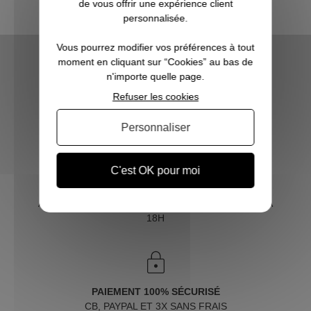
de vous offrir une expérience client
personnalisée.
Vous pourrez modifier vos préférences à tout
moment en cliquant sur “Cookies” au bas de
n'importe quelle page.
Refuser les cookies
LIVRAISON RAPIDE
OFFERTE DÈS 70€
Personnaliser
C'est OK pour moi
SERVICE CLIENT
À VOTRE ÉCOUTE DU LUNDI AU SAMEDI DE 10H À
18H
PAIEMENT 100% SÉCURISÉ
CB, PAYPAL ET 3X SANS FRAIS