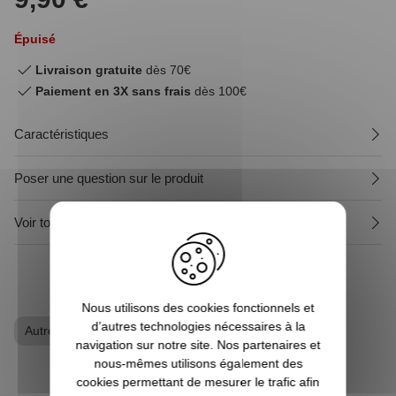
Épuisé
Livraison gratuite
dès 70€
Paiement en 3X sans frais
dès 100€
Caractéristiques
Poser une question sur le produit
Voir tous les produits The Big Bang Theory
Nous utilisons des cookies fonctionnels et
d’autres technologies nécessaires à la
Autres séries
Mug
navigation sur notre site. Nos partenaires et
nous-mêmes utilisons également des
cookies permettant de mesurer le trafic afin