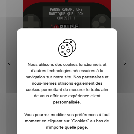
5 bonnes raisons de choisir
Pou
Nous utilisons des cookies fonctionnels et
Pause Canap
d’autres technologies nécessaires à la
navigation sur notre site. Nos partenaires et
Vous êtes accro aux séries télé ? Toujours
Sorti
nous-mêmes utilisons également des
à l’affût de la sortie du prochain film de
SOS
cookies permettant de mesurer le trafic afin
super-héros ? Les jeux vidéo ne sont pas
dev
de vous offrir une expérience client
qu’un simple hobby pour vous, mais une
Harol
personnalisée.
véritable passion ? Alors vous êtes, ici, sur
s'oct
Pause Canap, à l’endro...
trois
Vous pourrez modifier vos préférences à tout
moment en cliquant sur “Cookies” au bas de
n'importe quelle page.