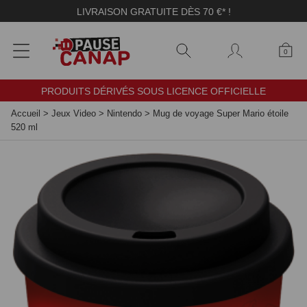
Panneau de gestion des cookies
LIVRAISON GRATUITE DÈS 70 €* !
0
PRODUITS DÉRIVÉS SOUS LICENCE OFFICIELLE
Accueil
>
Jeux Video
>
Nintendo
>
Mug de voyage Super Mario étoile
520 ml