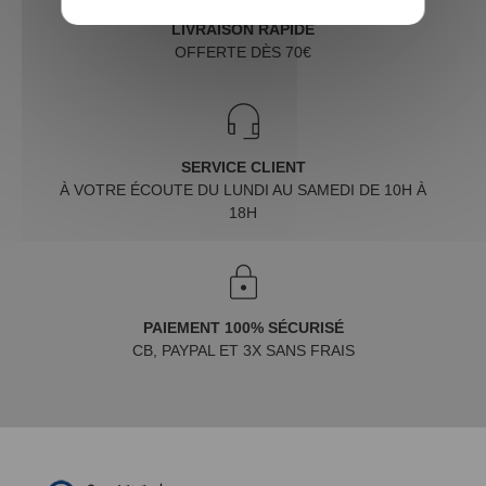
LIVRAISON RAPIDE
OFFERTE DÈS 70€
SERVICE CLIENT
À VOTRE ÉCOUTE DU LUNDI AU SAMEDI DE 10H À
18H
PAIEMENT 100% SÉCURISÉ
CB, PAYPAL ET 3X SANS FRAIS