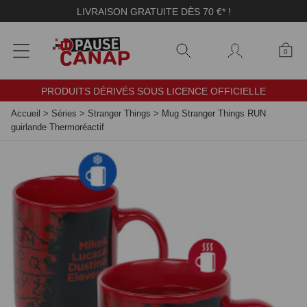
Panneau de gestion des cookies
LIVRAISON GRATUITE DÈS 70 €* !
0
PRODUITS DÉRIVÉS SOUS LICENCE OFFICIELLE
Accueil
>
Séries
>
Stranger Things
>
Mug Stranger Things RUN
guirlande Thermoréactif