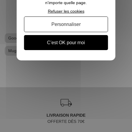
n'importe quelle page.
VOIR L'ARTICLE
Refuser les cookies
Personnaliser
Goodies Stranger Things
Mug
C'est OK pour moi
Mug Stranger Things
LIVRAISON RAPIDE
OFFERTE DÈS 70€