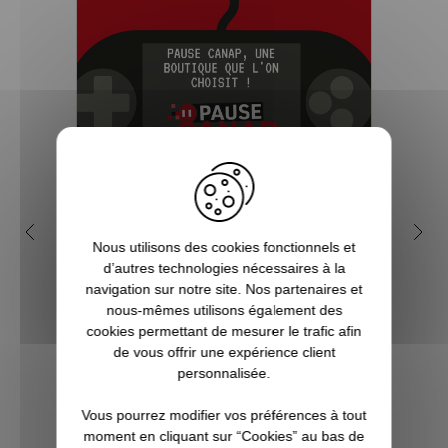
5 bonnes raisons de choisir
Q
Nous utilisons des cookies fonctionnels et
Pause Canap
in
d’autres technologies nécessaires à la
navigation sur notre site. Nos partenaires et
Vous êtes accro aux séries télé ? Toujours
nous-mêmes utilisons également des
à l’affût de la sortie du prochain film de
Dans 
cookies permettant de mesurer le trafic afin
super-héros ? Les jeux vidéo ne sont pas
en
de vous offrir une expérience client
qu’un simple hobby pour vous, mais une
compl
personnalisée.
véritable passion ? Alors vous êtes, ici, sur
de ce
Pause Canap, à l’endro...
chez P
Vous pourrez modifier vos préférences à tout
fair
moment en cliquant sur “Cookies” au bas de