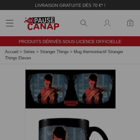
Panneau de gestion des cookies
LIVRAISON GRATUITE DÈS 70 €* !
0
PRODUITS DÉRIVÉS SOUS LICENCE OFFICIELLE
Accueil
>
Séries
>
Stranger Things
>
Mug thermoréactif Stranger
Things Eleven