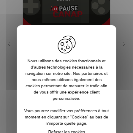
5 bonnes raisons de choisir
Q
Pause Canap
in
Nous utilisons des cookies fonctionnels et
Vous êtes accro aux séries télé ? Toujours
d’autres technologies nécessaires à la
à l’affût de la sortie du prochain film de
Dans 
navigation sur notre site. Nos partenaires et
super-héros ? Les jeux vidéo ne sont pas
en
nous-mêmes utilisons également des
qu’un simple hobby pour vous, mais une
compl
cookies permettant de mesurer le trafic afin
véritable passion ? Alors vous êtes, ici, sur
de ce
de vous offrir une expérience client
Pause Canap, à l’endro...
chez P
personnalisée.
fair
Vous pourrez modifier vos préférences à tout
VOIR L'ARTICLE
moment en cliquant sur “Cookies” au bas de
n'importe quelle page.
Refuser les cookies