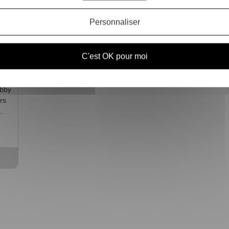
Personnaliser
se
C'est OK pour moi
 à
héros
obby
rs
.