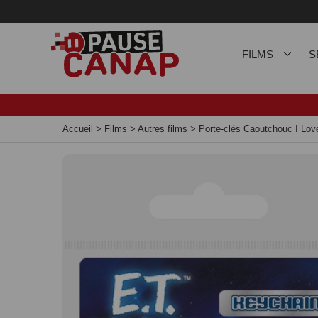
Panneau de gestion des cookies
FILMS
S
Accueil
>
Films
>
Autres films
>
Porte-clés Caoutchouc I Lo