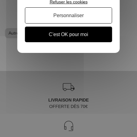
Refuser les cookies
VOIR L'ARTICLE
Personnaliser
Autres
Porte clés
C'est OK pour moi
LIVRAISON RAPIDE
OFFERTE DÈS 70€