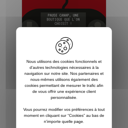
Nous utilisons des cookies fonctionnels et
5 bonnes raisons de choisir
d’autres technologies nécessaires à la
Pause Canap
navigation sur notre site. Nos partenaires et
nous-mêmes utilisons également des
Vous êtes accro aux séries télé ? Toujours
cookies permettant de mesurer le trafic afin
à l’affût de la sortie du prochain film de
de vous offrir une expérience client
super-héros ? Les jeux vidéo ne sont pas
personnalisée.
qu’un simple hobby pour vous, mais une
véritable passion ? Alors vous êtes, ici, sur
Vous pourrez modifier vos préférences à tout
Pause Canap, à l’endro...
moment en cliquant sur “Cookies” au bas de
n'importe quelle page.