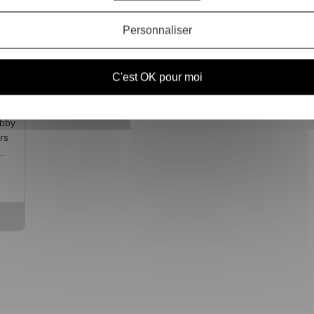
Personnaliser
se
C'est OK pour moi
 à
héros
obby
rs
.