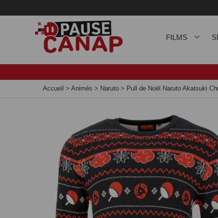
Panneau de gestion des cookies
FILMS
S
Accueil
>
Animés
>
Naruto
>
Pull de Noël Naruto Akatsuki C