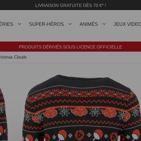
LIVRAISON GRATUITE DÈS 70 €* !
ÉRIES
SUPER-HÉROS
ANIMÉS
JEUX VIDE
PRODUITS DÉRIVÉS SOUS LICENCE OFFICIELLE
hristmas Clouds