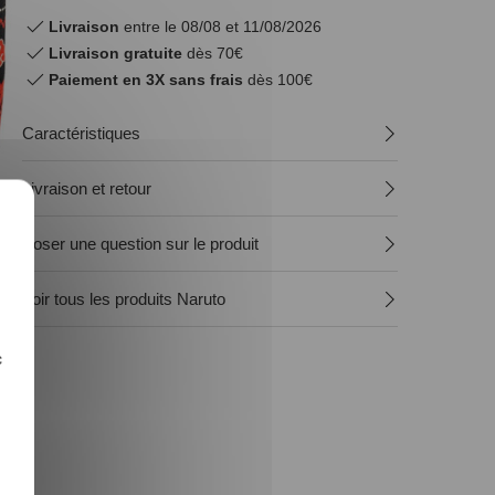
Livraison
entre le 08/08 et 11/08/2026
Livraison gratuite
dès 70€
Paiement en 3X sans frais
dès 100€
Caractéristiques
Livraison et retour
Poser une question sur le produit
Voir tous les produits Naruto
c