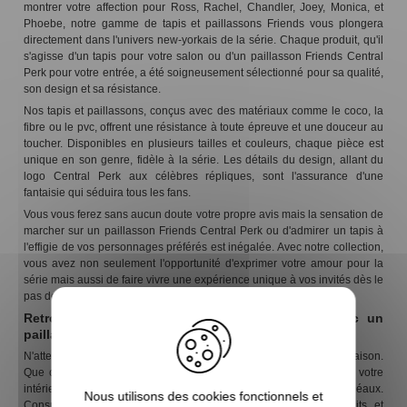
montrer votre affection pour Ross, Rachel, Chandler, Joey, Monica, et
Phoebe, notre gamme de tapis et paillassons Friends vous plongera
directement dans l'univers new-yorkais de la série. Chaque produit, qu'il
s'agisse d'un tapis pour votre salon ou d'un paillasson Friends Central
Perk pour votre entrée, a été soigneusement sélectionné pour sa qualité,
son design et sa résistance.
Nos tapis et paillassons, conçus avec des matériaux comme le coco, la
fibre ou le pvc, offrent une résistance à toute épreuve et une douceur au
toucher. Disponibles en plusieurs tailles et couleurs, chaque pièce est
unique en son genre, fidèle à la série. Les détails du design, allant du
logo Central Perk aux célèbres répliques, sont l'assurance d'une
fantaisie qui séduira tous les fans.
Vous vous ferez sans aucun doute votre propre avis mais la sensation de
marcher sur un paillasson Friends Central Perk ou d'admirer un tapis à
l'effigie de vos personnages préférés est inégalée. Avec notre collection,
vous avez non seulement l'opportunité d'exprimer votre amour pour la
série mais aussi de faire vivre une expérience unique à vos invités dès le
pas de votre porte.
Retrouvez l'ambiance de la série chez vous avec un
paillasson Friends
N'attendez plus pour faire entrer la magie de Friends dans votre maison.
Que ce soit pour offrir ou pour ajouter une touche d'originalité à votre
intérieur, nos tapis et paillassons sont les compagnons idéaux.
Nous utilisons des cookies fonctionnels et
Consultez les détails, prix et disponibilités en stock de nos produits, et