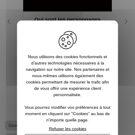
Qui sont les personnages
Q
incontournables de la série
rai
Stranger Things ?
Dans une atmosphère difficile à classer,
Le nom
entre environnement surnaturel et
Dusti
Nous utilisons des cookies fonctionnels et
complotiste, la série Stranger Things est
petite
d’autres technologies nécessaires à la
de celles dont on se souvient longtemps
forcém
navigation sur notre site. Nos partenaires et
chez Pause Canap. On a donc envie de la
non ? 
nous-mêmes utilisons également des
faire revivre dans notre vie quotidie...
cookies permettant de mesurer le trafic afin
de vous offrir une expérience client
personnalisée.
VOIR L'ARTICLE
Vous pourrez modifier vos préférences à tout
moment en cliquant sur “Cookies” au bas de
n'importe quelle page.
Goodies Stranger Things
Mug
Refuser les cookies