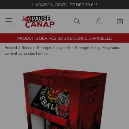
Panneau de gestion des cookies
LIVRAISON GRATUITE DÈS 70 €* !
0
PRODUITS DÉRIVÉS SOUS LICENCE OFFICIELLE
Accueil
>
Séries
>
Stranger Things
>
Set Stranger Things Mug sous
verre et porte-clés Hellfire