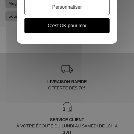
Mug Stranger Things
Porte clés
Personnaliser
Sous-verres Stranger Things
C'est OK pour moi
LIVRAISON RAPIDE
OFFERTE DÈS 70€
SERVICE CLIENT
À VOTRE ÉCOUTE DU LUNDI AU SAMEDI DE 10H À
18H