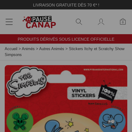
Panneau de gestion des cookies
LIVRAISON GRATUITE DÈS 70 €* !
0
PRODUITS DÉRIVÉS SOUS LICENCE OFFICIELLE
Accueil
>
Animés
>
Autres Animés
>
Stickers Itchy et Scratchy Show
Simpsons