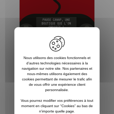
Nous utilisons des cookies fonctionnels et
5 bonnes raisons de choisir
d’autres technologies nécessaires à la
navigation sur notre site. Nos partenaires et
Pause Canap
nous-mêmes utilisons également des
cookies permettant de mesurer le trafic afin
Vous êtes accro aux séries télé ? Toujours
de vous offrir une expérience client
à l’affût de la sortie du prochain film de
personnalisée.
super-héros ? Les jeux vidéo ne sont pas
qu’un simple hobby pour vous, mais une
Vous pourrez modifier vos préférences à tout
véritable passion ? Alors vous êtes, ici, sur
moment en cliquant sur “Cookies” au bas de
Pause Canap, à l’endro...
n'importe quelle page.