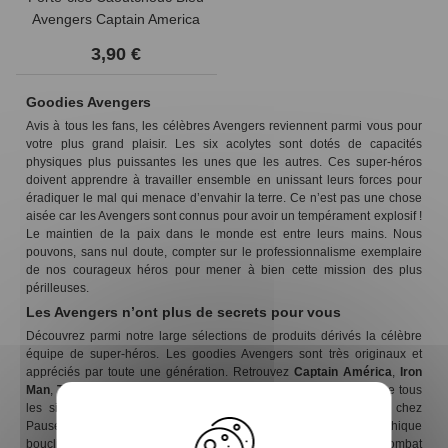
Avengers Captain America
3,90 €
Goodies Avengers
Avis à tous les fans, les célèbres Avengers reviennent parmi vous pour
votre plus grand plaisir. Les six acolytes sont dotés de capacités
physiques plus puissantes les unes que les autres. Ces super-héros
doivent apprendre à travailler ensemble en unissant leurs forces pour
éradiquer le mal qui menace d’envahir la terre. Ce n’est pas une chose
aisée car les Avengers sont connus pour avoir un tempérament explosif !
Le maintien de la paix dans le monde est entre leurs mains. Nous
pouvons, sans nul doute, compter sur le professionnalisme exemplaire
de nos courageux héros pour mener à bien cette mission des plus
périlleuses.
Les Avengers n’ont plus de secrets pour vous
Découvrez parmi notre large sélections de produits dérivés la célèbre
équipe de super-héros. Les goodies Avengers sont très originaux et
appréciés par toute une génération. Retrouvez
Captain América
,
Iron
Man
,
Thor
,
Hulk
et bien d’autres. Vous serez heureux de voir que tous
les signes distinctifs et inimitables de ces héros sont présents chez
Pause Canap. Tout d’abord, Captain América pose avec son mythique
bouclier quasi indestructible. Notre Hulk surnommé le titan vert, combat