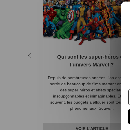
Qui sont les super-héros de
l'univers Marvel ?
Depuis de nombreuses années, l'on assiste à
sortie de beaucoup de films mettant en scè
des super héros et effets spéciaux
insoupçonnables et inimaginables. Et bie
souvent, les budgets à allouer sont tout aus
phénoménaux. Souve...
VOIR L'ARTICLE