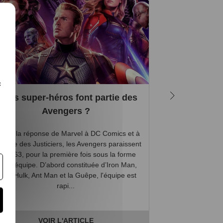
c
uels super-héros font partie des
Qu'est
Avengers ?
s de la réponse de Marvel à DC Comics et à
Avec le retour du
Ligue des Justiciers, les Avengers paraissent
Disney+, et bien
n 1963, pour la première fois sous la forme
Widow, vous avez 
’une équipe. D’abord constituée d’Iron Man,
phase 4 », san
hor, Hulk, Ant Man et la Guêpe, l'équipe est
s'agissait. Pour 
rapi...
VOIR L'ARTICLE
V