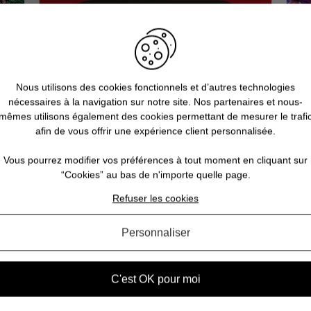
Nous utilisons des cookies fonctionnels et d’autres technologies
nécessaires à la navigation sur notre site. Nos partenaires et nous-
mêmes utilisons également des cookies permettant de mesurer le trafi
afin de vous offrir une expérience client personnalisée.
5 bonnes raisons de choisir Pause
Q
Canap
Vous pourrez modifier vos préférences à tout moment en cliquant sur
“Cookies” au bas de n'importe quelle page.
 la
Vous êtes accro aux séries télé ? Toujours à
Né
Refuser les cookies
ne
l’affût de la sortie du prochain film de super-héros
sa 
? Les jeux vidéo ne sont pas qu’un simple hobby
e
n
pour vous, mais une véritable passion ? Alors
d
Personnaliser
si
vous êtes, ici, sur Pause Canap, à l’endro...
T
C'est OK pour moi
VOIR L'ARTICLE