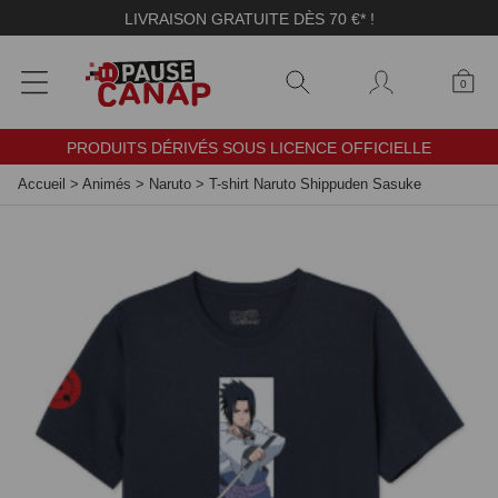
Panneau de gestion des cookies
LIVRAISON GRATUITE DÈS 70 €* !
0
PRODUITS DÉRIVÉS SOUS LICENCE OFFICIELLE
Accueil
>
Animés
>
Naruto
>
T-shirt Naruto Shippuden Sasuke