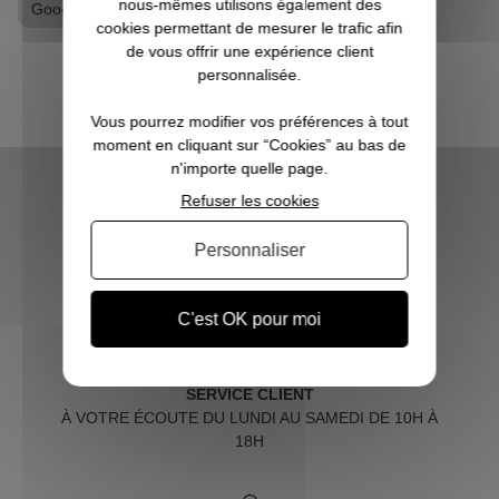
nous-mêmes utilisons également des
Goodies Naruto
T-shirt geek
Tshirt Naruto
cookies permettant de mesurer le trafic afin
de vous offrir une expérience client
personnalisée.
Vous pourrez modifier vos préférences à tout
moment en cliquant sur “Cookies” au bas de
n'importe quelle page.
Refuser les cookies
Personnaliser
LIVRAISON RAPIDE
OFFERTE DÈS 70€
C'est OK pour moi
SERVICE CLIENT
À VOTRE ÉCOUTE DU LUNDI AU SAMEDI DE 10H À
18H