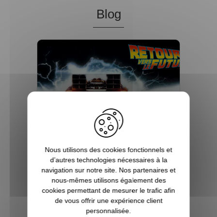
Blog
Nous utilisons des cookies fonctionnels et
d’autres technologies nécessaires à la
Pourquoi la saga Retour vers
navigation sur notre site. Nos partenaires et
nous-mêmes utilisons également des
le futur a-t-elle rencontré un
cookies permettant de mesurer le trafic afin
si grand succès ?
de vous offrir une expérience client
personnalisée.
Les années 80 à 90 furent une période