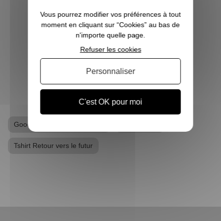
prolifique pour l'industrie du cinéma. En
Vous pourrez modifier vos préférences à tout
effet, durant toutes ces années, de
moment en cliquant sur “Cookies” au bas de
nombreux films cultes firent leur apparition
n'importe quelle page.
en donnant vie à des univers totalement
nouveaux et dont de nombreux film...
Refuser les cookies
Personnaliser
VOIR L'ARTICLE
C'est OK pour moi
Goodies Retour vers le Futur
T-shirt geek
Tshirt Retour vers le futur