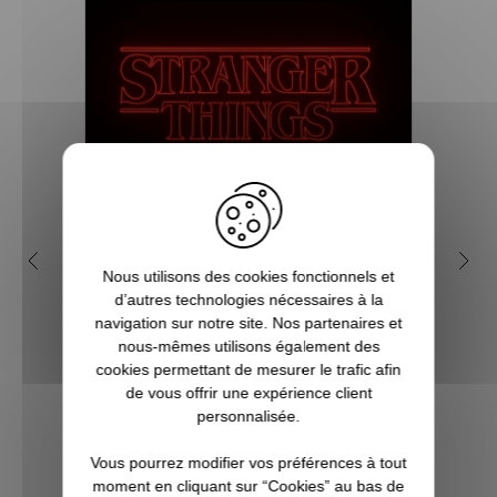
Qui sont les personnages
Q
Nous utilisons des cookies fonctionnels et
incontournables de la série
rai
d’autres technologies nécessaires à la
Stranger Things ?
navigation sur notre site. Nos partenaires et
nous-mêmes utilisons également des
Dans une atmosphère difficile à classer,
Le nom
cookies permettant de mesurer le trafic afin
entre environnement surnaturel et
Dusti
de vous offrir une expérience client
complotiste, la série Stranger Things est
petite
personnalisée.
de celles dont on se souvient longtemps
forcém
chez Pause Canap. On a donc envie de la
non ? 
Vous pourrez modifier vos préférences à tout
faire revivre dans notre vie quotidie...
moment en cliquant sur “Cookies” au bas de