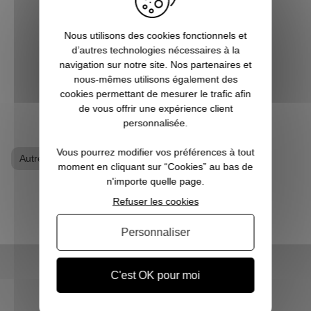
super-héros ? Les jeux vidéo ne sont pas
qu’un simple hobby pour vous, mais une
Nous utilisons des cookies fonctionnels et
véritable passion ? Alors vous êtes, ici, sur
d’autres technologies nécessaires à la
Pause Canap, à l’endro...
navigation sur notre site. Nos partenaires et
nous-mêmes utilisons également des
cookies permettant de mesurer le trafic afin
VOIR L'ARTICLE
de vous offrir une expérience client
personnalisée.
Vous pourrez modifier vos préférences à tout
Autres Jeux Video
Tapis geek
moment en cliquant sur “Cookies” au bas de
n'importe quelle page.
Refuser les cookies
Personnaliser
C'est OK pour moi
LIVRAISON RAPIDE