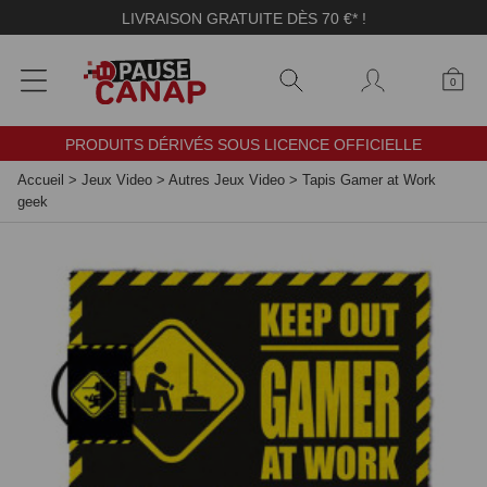
Panneau de gestion des cookies
LIVRAISON GRATUITE DÈS 70 €* !
0
PRODUITS DÉRIVÉS SOUS LICENCE OFFICIELLE
Accueil
>
Jeux Video
>
Autres Jeux Video
>
Tapis Gamer at Work
geek