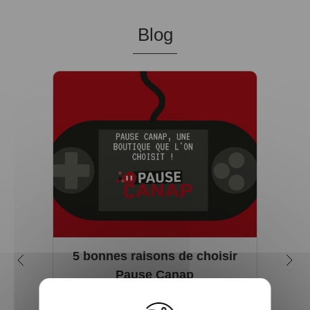
Blog
5 bonnes raisons de choisir
Q
Pause Canap
in
Vous êtes accro aux séries télé ? Toujours