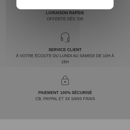
LIVRAISON RAPIDE
OFFERTE DÈS 70€
SERVICE CLIENT
À VOTRE ÉCOUTE DU LUNDI AU SAMEDI DE 10H À
18H
PAIEMENT 100% SÉCURISÉ
CB, PAYPAL ET 3X SANS FRAIS