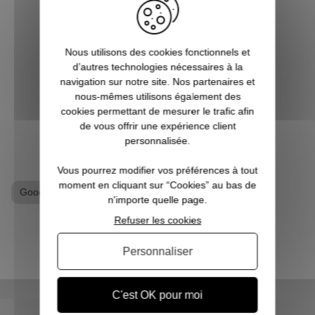
à l’affût de la sortie du prochain film de
Dans 
super-héros ? Les jeux vidéo ne sont pas
en
qu’un simple hobby pour vous, mais une
compl
Nous utilisons des cookies fonctionnels et
véritable passion ? Alors vous êtes, ici, sur
de ce
d’autres technologies nécessaires à la
Pause Canap, à l’endro...
chez P
navigation sur notre site. Nos partenaires et
fair
nous-mêmes utilisons également des
cookies permettant de mesurer le trafic afin
VOIR L'ARTICLE
de vous offrir une expérience client
personnalisée.
Vous pourrez modifier vos préférences à tout
moment en cliquant sur “Cookies” au bas de
Goodies Stranger Things
Tapis geek
n'importe quelle page.
Refuser les cookies
Personnaliser
C'est OK pour moi