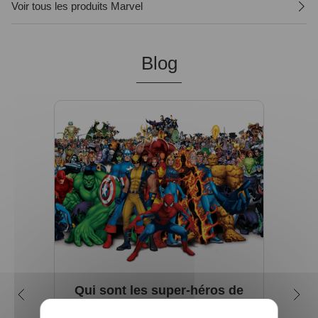
Voir tous les produits Marvel
Blog
Qui sont les super-héros de
Que
l'univers Marvel ?