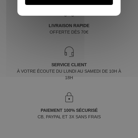
LIVRAISON RAPIDE
OFFERTE DÈS 70€
SERVICE CLIENT
À VOTRE ÉCOUTE DU LUNDI AU SAMEDI DE 10H À
18H
PAIEMENT 100% SÉCURISÉ
CB, PAYPAL ET 3X SANS FRAIS