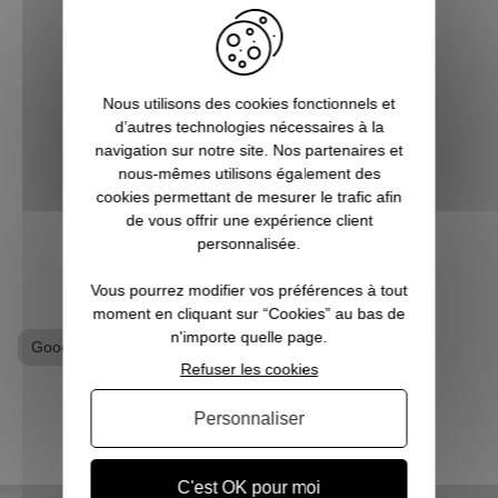
Depuis de nombreuses années, l'on
Nés de
assiste à la sortie de beaucoup de films
et à s
mettant en scène des super héros et effets
parais
Nous utilisons des cookies fonctionnels et
spéciaux insoupçonnables et
sou
d’autres technologies nécessaires à la
inimaginables. Et bien souvent, les budgets
consti
navigation sur notre site. Nos partenaires et
à allouer sont tout aussi phénoménaux.
nous-mêmes utilisons également des
Souve...
cookies permettant de mesurer le trafic afin
de vous offrir une expérience client
VOIR L'ARTICLE
personnalisée.
Vous pourrez modifier vos préférences à tout
moment en cliquant sur “Cookies” au bas de
n'importe quelle page.
Goodies Marvel
Mug
Refuser les cookies
Personnaliser
C'est OK pour moi