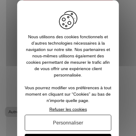
5 bonnes raisons de choisir
Pause Canap
Vous êtes accro aux séries télé ? Toujours
Nous utilisons des cookies fonctionnels et
à l’affût de la sortie du prochain film de
d’autres technologies nécessaires à la
super-héros ? Les jeux vidéo ne sont pas
navigation sur notre site. Nos partenaires et
qu’un simple hobby pour vous, mais une
nous-mêmes utilisons également des
véritable passion ? Alors vous êtes, ici, sur
cookies permettant de mesurer le trafic afin
Pause Canap, à l’endro...
de vous offrir une expérience client
personnalisée.
VOIR L'ARTICLE
Vous pourrez modifier vos préférences à tout
moment en cliquant sur “Cookies” au bas de
n'importe quelle page.
Refuser les cookies
Autres Jeux Video
T-shirt geek
Personnaliser