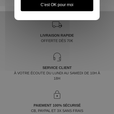
C'est OK pour moi
LIVRAISON RAPIDE
OFFERTE DÈS 70€
SERVICE CLIENT
À VOTRE ÉCOUTE DU LUNDI AU SAMEDI DE 10H À
18H
PAIEMENT 100% SÉCURISÉ
CB, PAYPAL ET 3X SANS FRAIS