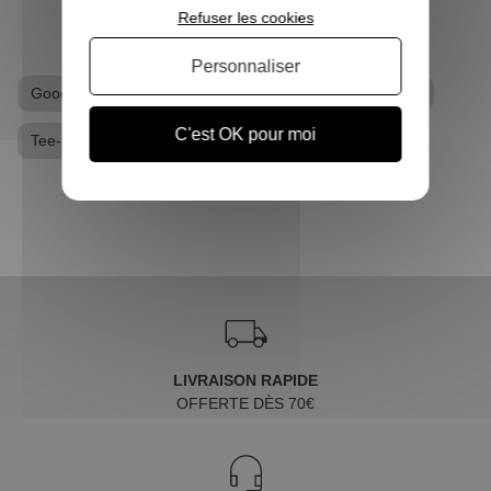
Refuser les cookies
Personnaliser
Goodies Marvel
Goodies Punisher
T-shirt geek
C'est OK pour moi
Tee-shirt Punisher
LIVRAISON RAPIDE
OFFERTE DÈS 70€