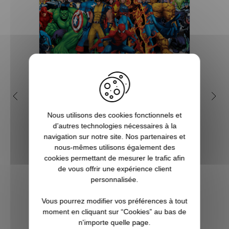
Qui sont les super-héros de
5 b
l'univers Marvel ?
Nous utilisons des cookies fonctionnels et
d’autres technologies nécessaires à la
Depuis de nombreuses années, l'on
Vous ê
navigation sur notre site. Nos partenaires et
assiste à la sortie de beaucoup de films
à l’a
nous-mêmes utilisons également des
mettant en scène des super héros et effets
super
cookies permettant de mesurer le trafic afin
spéciaux insoupçonnables et
qu’un
de vous offrir une expérience client
inimaginables. Et bien souvent, les budgets
véritab
personnalisée.
à allouer sont tout aussi phénoménaux.
Souve...
Vous pourrez modifier vos préférences à tout
moment en cliquant sur “Cookies” au bas de
VOIR L'ARTICLE
n'importe quelle page.