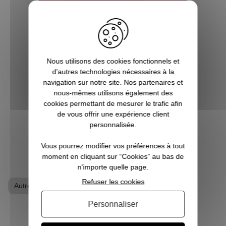
5 bonnes raisons de choisir
Pause Canap
Vous êtes accro aux séries télé ? Toujours
Nous utilisons des cookies fonctionnels et
à l’affût de la sortie du prochain film de
d’autres technologies nécessaires à la
super-héros ? Les jeux vidéo ne sont pas
navigation sur notre site. Nos partenaires et
qu’un simple hobby pour vous, mais une
nous-mêmes utilisons également des
véritable passion ? Alors vous êtes, ici, sur
cookies permettant de mesurer le trafic afin
Pause Canap, à l’endro...
de vous offrir une expérience client
personnalisée.
VOIR L'ARTICLE
Vous pourrez modifier vos préférences à tout
moment en cliquant sur “Cookies” au bas de
n'importe quelle page.
Refuser les cookies
Autres séries
T-shirt geek
Personnaliser