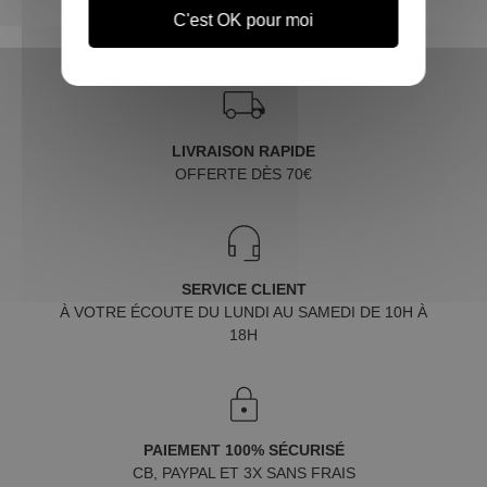
C'est OK pour moi
LIVRAISON RAPIDE
OFFERTE DÈS 70€
SERVICE CLIENT
À VOTRE ÉCOUTE DU LUNDI AU SAMEDI DE 10H À
18H
PAIEMENT 100% SÉCURISÉ
CB, PAYPAL ET 3X SANS FRAIS