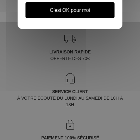
C'est OK pour moi
LIVRAISON RAPIDE
OFFERTE DÈS 70€
SERVICE CLIENT
À VOTRE ÉCOUTE DU LUNDI AU SAMEDI DE 10H À
18H
PAIEMENT 100% SÉCURISÉ