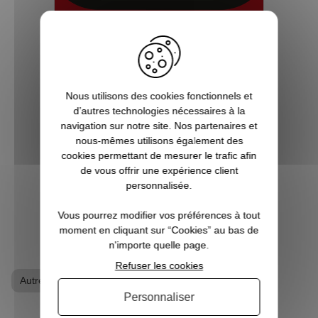
5 bonnes raisons de choisir
Pause Canap
Nous utilisons des cookies fonctionnels et
Vous êtes accro aux séries télé ? Toujours
d’autres technologies nécessaires à la
à l’affût de la sortie du prochain film de
navigation sur notre site. Nos partenaires et
super-héros ? Les jeux vidéo ne sont pas
nous-mêmes utilisons également des
qu’un simple hobby pour vous, mais une
cookies permettant de mesurer le trafic afin
véritable passion ? Alors vous êtes, ici, sur
de vous offrir une expérience client
Pause Canap, à l’endro...
personnalisée.
Vous pourrez modifier vos préférences à tout
VOIR L'ARTICLE
moment en cliquant sur “Cookies” au bas de
n'importe quelle page.
Refuser les cookies
Autres séries
T-shirt geek
Personnaliser