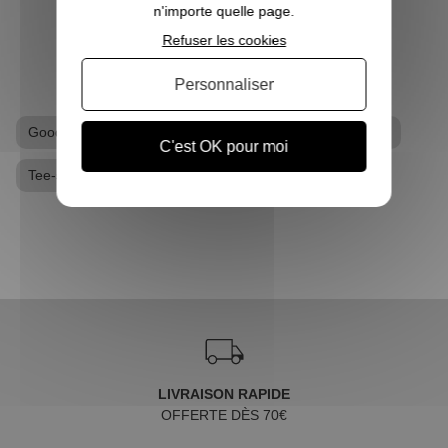
n'importe quelle page.
VOIR L'ARTICLE
Refuser les cookies
Personnaliser
Goodies Deadpool
Goodies Marvel
T-shirt geek
C'est OK pour moi
Tee-shirt Deadpool
LIVRAISON RAPIDE
OFFERTE DÈS 70€