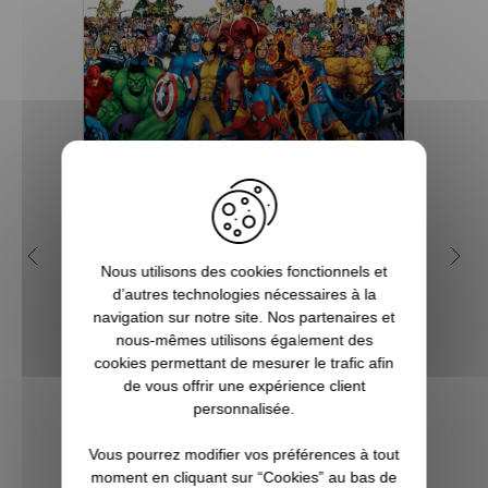
Qui sont les super-héros de
5 b
Nous utilisons des cookies fonctionnels et
l'univers Marvel ?
d’autres technologies nécessaires à la
navigation sur notre site. Nos partenaires et
Depuis de nombreuses années, l'on
Vous ê
nous-mêmes utilisons également des
assiste à la sortie de beaucoup de films
à l’a
cookies permettant de mesurer le trafic afin
mettant en scène des super héros et effets
super
de vous offrir une expérience client
spéciaux insoupçonnables et
qu’un
personnalisée.
inimaginables. Et bien souvent, les budgets
véritab
à allouer sont tout aussi phénoménaux.
Vous pourrez modifier vos préférences à tout
Souve...
moment en cliquant sur “Cookies” au bas de