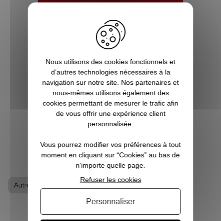
5 bonnes raisons de choisir
Pause Canap
Vous êtes accro aux séries télé ? Toujours
Nous utilisons des cookies fonctionnels et
à l’affût de la sortie du prochain film de
d’autres technologies nécessaires à la
super-héros ? Les jeux vidéo ne sont pas
navigation sur notre site. Nos partenaires et
qu’un simple hobby pour vous, mais une
nous-mêmes utilisons également des
véritable passion ? Alors vous êtes, ici, sur
cookies permettant de mesurer le trafic afin
Pause Canap, à l’endro...
de vous offrir une expérience client
personnalisée.
VOIR L'ARTICLE
Vous pourrez modifier vos préférences à tout
moment en cliquant sur “Cookies” au bas de
n'importe quelle page.
Refuser les cookies
Autres films
T-shirt geek
Personnaliser