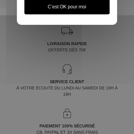
C'est OK pour moi
LIVRAISON RAPIDE
OFFERTE DÈS 70€
SERVICE CLIENT
À VOTRE ÉCOUTE DU LUNDI AU SAMEDI DE 10H À
18H
PAIEMENT 100% SÉCURISÉ
CB, PAYPAL ET 3X SANS FRAIS