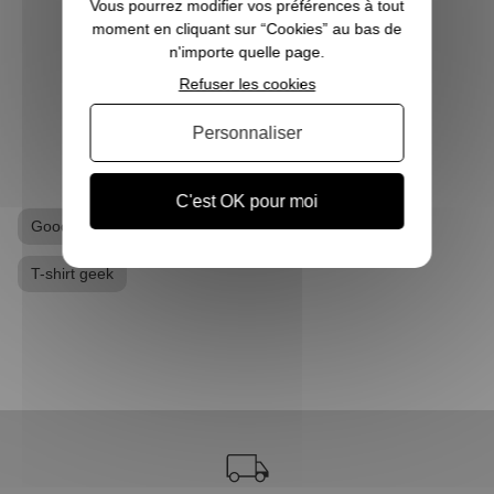
Vous pourrez modifier vos préférences à tout
s'octroyant deux des rôles principaux. Le
dé
moment en cliquant sur “Cookies” au bas de
troisième chasseur de fantômes est in...
goodie
n'importe quelle page.
costum
Refuser les cookies
VOIR L'ARTICLE
Personnaliser
C'est OK pour moi
Goodies Ghostbusters
T-shirt SOS fantômes
T-shirt geek