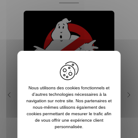
Nous utilisons des cookies fonctionnels et
Pourquoi Ghostbusters est-il
Qu
d’autres technologies nécessaires à la
navigation sur notre site. Nos partenaires et
un film culte ?
fan
nous-mêmes utilisons également des
cookies permettant de mesurer le trafic afin
Sorti en salle en 1984, Ghostbusters, ou
de vous offrir une expérience client
SOS Fantômes en français, est vite
Sort
personnalisée.
devenu un film culte. Dan Aykroyd et
dev
Harold Ramis en ont écrit le scénario, en
génér