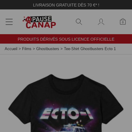
Panneau de gestion des cookies
LIVRAISON GRATUITE DÈS 70 €* !
0
PRODUITS DÉRIVÉS SOUS LICENCE OFFICIELLE
Accueil
>
Films
>
Ghostbusters
>
Tee-Shirt Ghostbusters Ecto 1