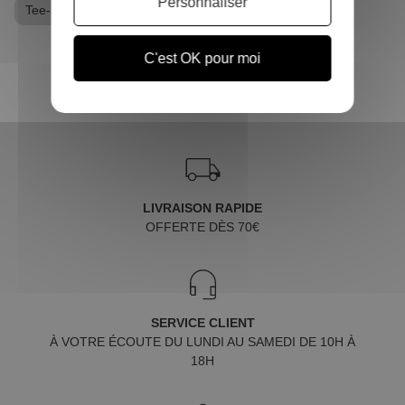
Personnaliser
Tee-shirt Jurassic Park
C'est OK pour moi
LIVRAISON RAPIDE
OFFERTE DÈS 70€
SERVICE CLIENT
À VOTRE ÉCOUTE DU LUNDI AU SAMEDI DE 10H À
18H