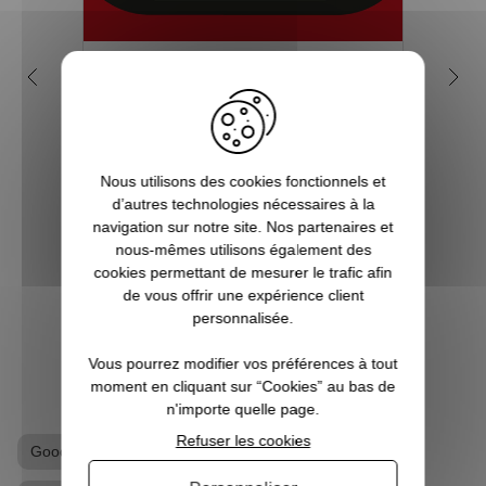
5 bonnes raisons de choisir
Po
Pause Canap
d
Vous êtes accro aux séries télé ? Toujours
Qui n'
à l’affût de la sortie du prochain film de
Park
Nous utilisons des cookies fonctionnels et
super-héros ? Les jeux vidéo ne sont pas
connu
d’autres technologies nécessaires à la
qu’un simple hobby pour vous, mais une
qu
navigation sur notre site. Nos partenaires et
véritable passion ? Alors vous êtes, ici, sur
réell
nous-mêmes utilisons également des
Pause Canap, à l’endro...
sur le
cookies permettant de mesurer le trafic afin
de vous offrir une expérience client
personnalisée.
VOIR L'ARTICLE
Vous pourrez modifier vos préférences à tout
moment en cliquant sur “Cookies” au bas de
n'importe quelle page.
Refuser les cookies
Goodies Jurassic Park
T-shirt geek