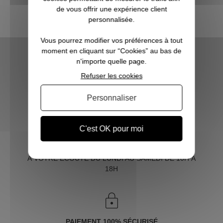
de vous offrir une expérience client
personnalisée.
Vous pourrez modifier vos préférences à tout
moment en cliquant sur “Cookies” au bas de
n'importe quelle page.
Refuser les cookies
LIVRAISON RAPIDE
OFFERTE DÈS 70€
Personnaliser
C'est OK pour moi
SERVICE CLIENT
À VOTRE ÉCOUTE DU LUNDI AU SAMEDI DE 10H À
18H
PAIEMENT 100% SÉCURISÉ