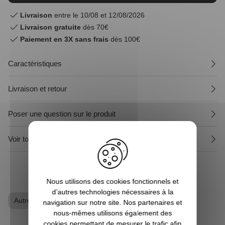
Livraison
entre le 10/08 et 12/08/2026
Livraison gratuite
dès 70€
Paiement en 3X sans frais
dès 100€
Caractéristiques
Livraison et retour
Poser une question sur le produit
Voir tous les produits Les Dents de la mer
Nous utilisons des cookies fonctionnels et
d’autres technologies nécessaires à la
Autres films
T-shirt geek
navigation sur notre site. Nos partenaires et
nous-mêmes utilisons également des
cookies permettant de mesurer le trafic afin