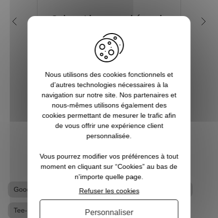
Qui sont les super-héros de
5 b
l'univers Marvel ?
Depuis de nombreuses années, l'on
Vous ê
assiste à la sortie de beaucoup de films
à l’a
mettant en scène des super héros et effets
super
Nous utilisons des cookies fonctionnels et
spéciaux insoupçonnables et
qu’un
d’autres technologies nécessaires à la
inimaginables. Et bien souvent, les budgets
véritab
navigation sur notre site. Nos partenaires et
à allouer sont tout aussi phénoménaux.
nous-mêmes utilisons également des
Souve...
cookies permettant de mesurer le trafic afin
de vous offrir une expérience client
personnalisée.
VOIR L'ARTICLE
Vous pourrez modifier vos préférences à tout
moment en cliquant sur “Cookies” au bas de
n'importe quelle page.
Goodies Marvel
Goodies Punisher
T-shirt geek
Refuser les cookies
Tee-shirt Punisher
Personnaliser