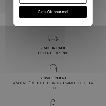
C'est OK pour moi
LIVRAISON RAPIDE
OFFERTE DÈS 70€
SERVICE CLIENT
À VOTRE ÉCOUTE DU LUNDI AU SAMEDI DE 10H À
18H