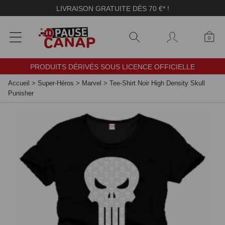
Panneau de gestion des cookies
LIVRAISON GRATUITE DÈS 70 €* !
0
PRODUITS DÉRIVÉS SOUS LICENCE OFFICIELLE
Accueil
>
Super-Héros
>
Marvel
>
Tee-Shirt Noir High Density Skull
Punisher