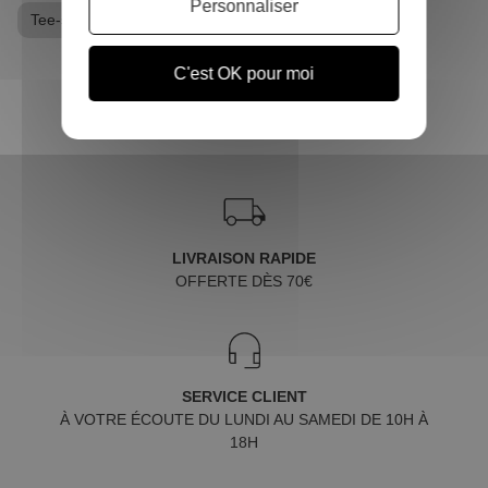
Personnaliser
Tee-shirt Breaking Bad
C'est OK pour moi
LIVRAISON RAPIDE
OFFERTE DÈS 70€
SERVICE CLIENT
À VOTRE ÉCOUTE DU LUNDI AU SAMEDI DE 10H À
18H