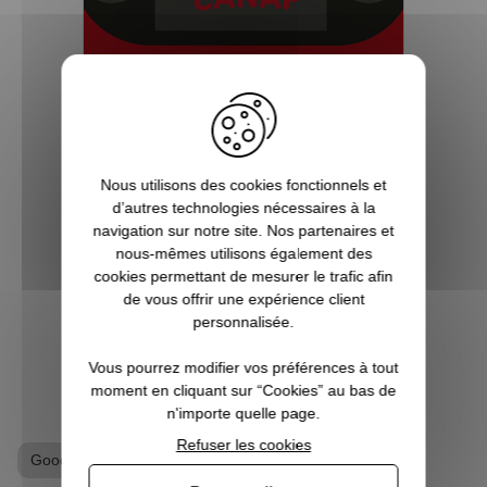
5 bonnes raisons de choisir
Pause Canap
Vous êtes accro aux séries télé ? Toujours
Nous utilisons des cookies fonctionnels et
à l’affût de la sortie du prochain film de
d’autres technologies nécessaires à la
super-héros ? Les jeux vidéo ne sont pas
navigation sur notre site. Nos partenaires et
qu’un simple hobby pour vous, mais une
nous-mêmes utilisons également des
véritable passion ? Alors vous êtes, ici, sur
cookies permettant de mesurer le trafic afin
Pause Canap, à l’endro...
de vous offrir une expérience client
personnalisée.
Vous pourrez modifier vos préférences à tout
VOIR L'ARTICLE
moment en cliquant sur “Cookies” au bas de
n'importe quelle page.
Refuser les cookies
Goodies Breaking Bad
T-shirt geek