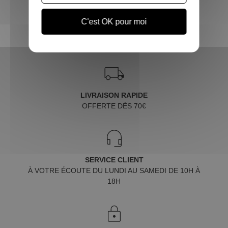
C'est OK pour moi
LIVRAISON RAPIDE
OFFERTE DÈS 70€
SERVICE CLIENT
À VOTRE ÉCOUTE DU LUNDI AU SAMEDI DE 10H À
18H