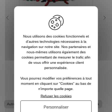
Qui sont les super-héros de
5 b
l'univers Marvel ?
Depuis de nombreuses années, l'on
Vous ê
Nous utilisons des cookies fonctionnels et
assiste à la sortie de beaucoup de films
à l’a
d’autres technologies nécessaires à la
mettant en scène des super héros et effets
super
navigation sur notre site. Nos partenaires et
spéciaux insoupçonnables et
qu’un
nous-mêmes utilisons également des
inimaginables. Et bien souvent, les budgets
véritab
cookies permettant de mesurer le trafic afin
à allouer sont tout aussi phénoménaux.
de vous offrir une expérience client
Souve...
personnalisée.
VOIR L'ARTICLE
Vous pourrez modifier vos préférences à tout
moment en cliquant sur “Cookies” au bas de
n'importe quelle page.
Refuser les cookies
Autres Super-Héros
Goodies Marvel
T-shirt geek
Personnaliser