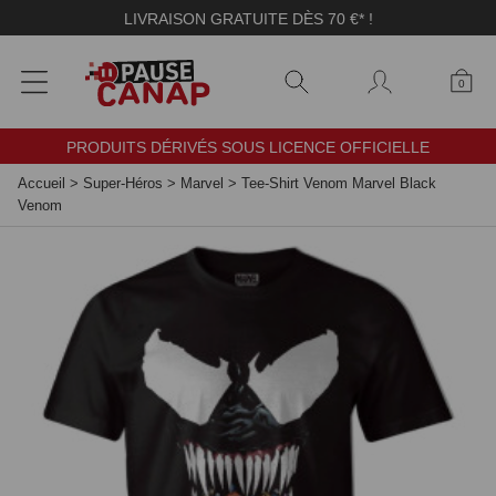
Panneau de gestion des cookies
LIVRAISON GRATUITE DÈS 70 €* !
0
PRODUITS DÉRIVÉS SOUS LICENCE OFFICIELLE
Accueil
>
Super-Héros
>
Marvel
>
Tee-Shirt Venom Marvel Black
Venom