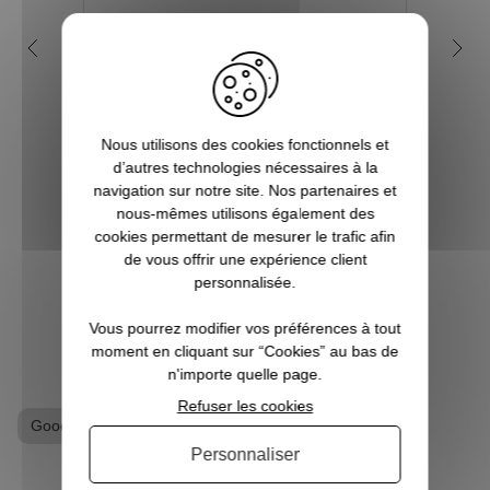
Qui sont les super-héros de
Que
l'univers Marvel ?
Depuis de nombreuses années, l'on
Nés de
assiste à la sortie de beaucoup de films
et à s
Nous utilisons des cookies fonctionnels et
mettant en scène des super héros et effets
parais
d’autres technologies nécessaires à la
spéciaux insoupçonnables et
sou
navigation sur notre site. Nos partenaires et
inimaginables. Et bien souvent, les budgets
consti
nous-mêmes utilisons également des
à allouer sont tout aussi phénoménaux.
cookies permettant de mesurer le trafic afin
Souve...
de vous offrir une expérience client
personnalisée.
VOIR L'ARTICLE
Vous pourrez modifier vos préférences à tout
moment en cliquant sur “Cookies” au bas de
n'importe quelle page.
Refuser les cookies
Goodies Spiderman
Personnaliser