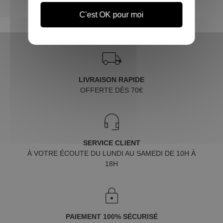
C'est OK pour moi
LIVRAISON RAPIDE
OFFERTE DÈS 70€
SERVICE CLIENT
À VOTRE ÉCOUTE DU LUNDI AU SAMEDI DE 10H À
18H
PAIEMENT 100% SÉCURISÉ