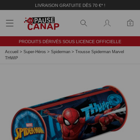
Panneau de gestion des cookies
LIVRAISON GRATUITE DÈS 70 €* !
0
PRODUITS DÉRIVÉS SOUS LICENCE OFFICIELLE
Accueil
>
Super-Héros
>
Spiderman
>
Trousse Spiderman Marvel
THWIP