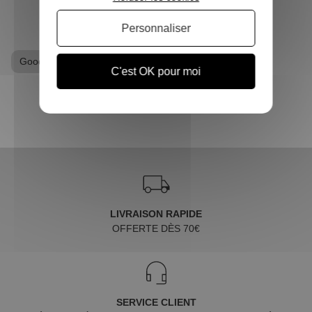
VOIR L'ARTICLE
Personnaliser
Goodies Retour vers le Futur
Sweat, Pull
C'est OK pour moi
LIVRAISON RAPIDE
OFFERTE DÈS 70€
SERVICE CLIENT