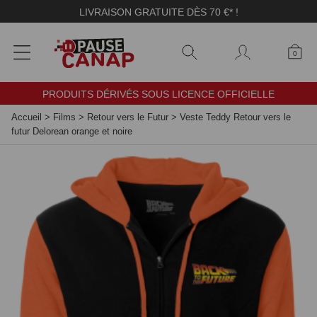
Panneau de gestion des cookies
LIVRAISON GRATUITE DÈS 70 €* !
0
PRODUITS DÉRIVÉS SOUS LICENCE OFFICIELLE
Accueil
>
Films
>
Retour vers le Futur
>
Veste Teddy Retour vers le
futur Delorean orange et noire