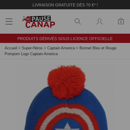
Panneau de gestion des cookies
LIVRAISON GRATUITE DÈS 70 €* !
0
PRODUITS DÉRIVÉS SOUS LICENCE OFFICIELLE
Accueil
>
Super-Héros
>
Captain America
>
Bonnet Bleu et Rouge
Pompom Logo Captain America