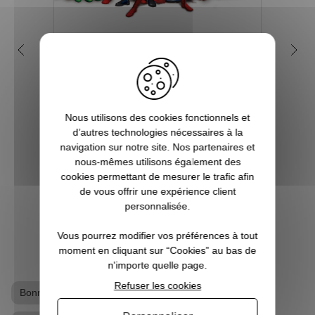
Qui sont les super-héros de
Pou
l'univers Marvel ?
le
Depuis de nombreuses années, l'on
assiste à la sortie de beaucoup de films
Supe
Nous utilisons des cookies fonctionnels et
mettant en scène des super héros et effets
Marvel
d’autres technologies nécessaires à la
spéciaux insoupçonnables et
Ste
navigation sur notre site. Nos partenaires et
inimaginables. Et bien souvent, les budgets
pouvo
nous-mêmes utilisons également des
à allouer sont tout aussi phénoménaux.
Pre
cookies permettant de mesurer le trafic afin
Souve...
homme
de vous offrir une expérience client
personnalisée.
VOIR L'ARTICLE
Vous pourrez modifier vos préférences à tout
moment en cliquant sur “Cookies” au bas de
n'importe quelle page.
Refuser les cookies
Bonnet Captain America
Goodies Captain America