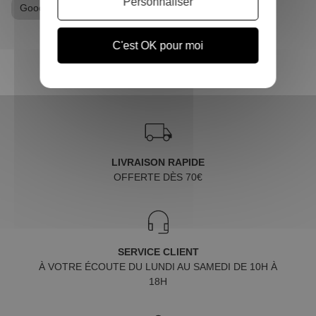
Personnaliser
Goodies Marvel
C'est OK pour moi
LIVRAISON RAPIDE
OFFERTE DÈS 70€
SERVICE CLIENT
À VOTRE ÉCOUTE DU LUNDI AU SAMEDI DE 10H À
18H