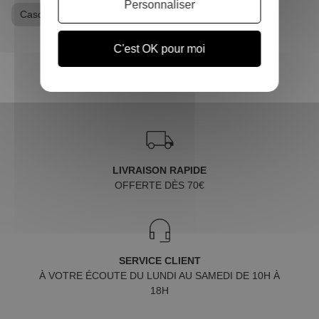
Personnaliser
Casquette
Goodies Naruto
C'est OK pour moi
LIVRAISON RAPIDE
OFFERTE DÈS 70€
SERVICE CLIENT
À VOTRE ÉCOUTE DU LUNDI AU SAMEDI DE 10H À
18H