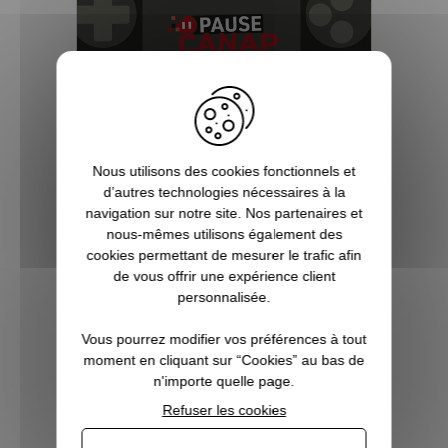
5 bonnes raisons de choisir
Pause Canap
Nous utilisons des cookies fonctionnels et
d’autres technologies nécessaires à la
Vous êtes accro aux séries télé ? Toujours
navigation sur notre site. Nos partenaires et
à l’affût de la sortie du prochain film de
nous-mêmes utilisons également des
super-héros ? Les jeux vidéo ne sont pas
cookies permettant de mesurer le trafic afin
qu’un simple hobby pour vous, mais une
de vous offrir une expérience client
véritable passion ? Alors vous êtes, ici, sur
personnalisée.
Pause Canap, à l’endro...
Vous pourrez modifier vos préférences à tout
moment en cliquant sur “Cookies” au bas de
n'importe quelle page.
VOIR L'ARTICLE
Refuser les cookies