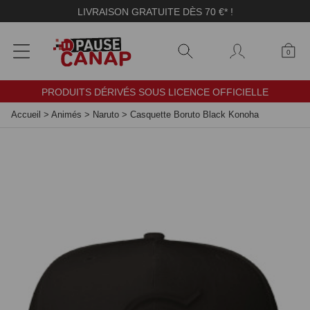
Panneau de gestion des cookies
LIVRAISON GRATUITE DÈS 70 €* !
0
PRODUITS DÉRIVÉS SOUS LICENCE OFFICIELLE
Accueil
>
Animés
>
Naruto
>
Casquette Boruto Black Konoha