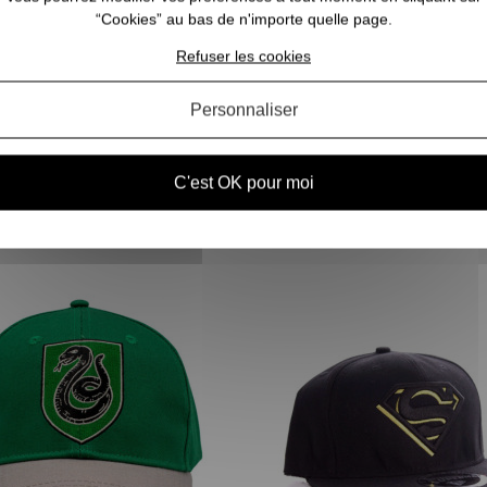
“Cookies” au bas de n'importe quelle page.
Refuser les cookies
Personnaliser
e Stranger Things Trucker rouge
Casquette Jurassic Park noire e
et blanche
logo camouflage
C'est OK pour moi
19,90 €
19,90 €