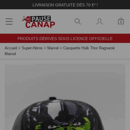
Panneau de gestion des cookies
LIVRAISON GRATUITE DÈS 70 €* !
0
PRODUITS DÉRIVÉS SOUS LICENCE OFFICIELLE
Accueil
>
Super-Héros
>
Marvel
>
Casquette Hulk Thor Ragnarok
Marvel