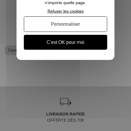
n'importe quelle page.
Souve...
Refuser les cookies
VOIR L'ARTICLE
Personnaliser
C'est OK pour moi
Casquette
Goodies Marvel
Super-Héros
LIVRAISON RAPIDE
OFFERTE DÈS 70€