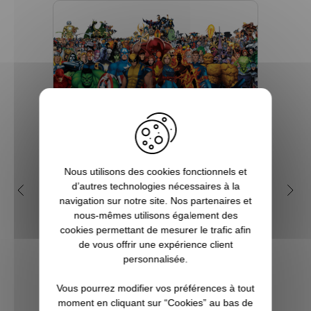
Nous utilisons des cookies fonctionnels et
Qui sont les super-héros de
Que
d’autres technologies nécessaires à la
navigation sur notre site. Nos partenaires et
l'univers Marvel ?
nous-mêmes utilisons également des
cookies permettant de mesurer le trafic afin
Depuis de nombreuses années, l'on
Nés de
de vous offrir une expérience client
assiste à la sortie de beaucoup de films
et à s
personnalisée.
mettant en scène des super héros et effets
parais
spéciaux insoupçonnables et
sou
Vous pourrez modifier vos préférences à tout
inimaginables. Et bien souvent, les budgets
consti
moment en cliquant sur “Cookies” au bas de
à allouer sont tout aussi phénoménaux.