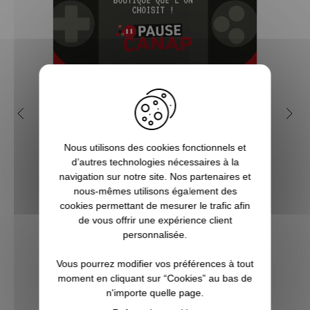
5 bonnes raisons de choisir
Po
Pause Canap
d
Nous utilisons des cookies fonctionnels et
Vous êtes accro aux séries télé ? Toujours
Qui n'
d’autres technologies nécessaires à la
à l’affût de la sortie du prochain film de
Park
navigation sur notre site. Nos partenaires et
super-héros ? Les jeux vidéo ne sont pas
connu
nous-mêmes utilisons également des
qu’un simple hobby pour vous, mais une
qu
cookies permettant de mesurer le trafic afin
véritable passion ? Alors vous êtes, ici, sur
réell
de vous offrir une expérience client
Pause Canap, à l’endro...
sur le
personnalisée.
Vous pourrez modifier vos préférences à tout
moment en cliquant sur “Cookies” au bas de
VOIR L'ARTICLE
n'importe quelle page.