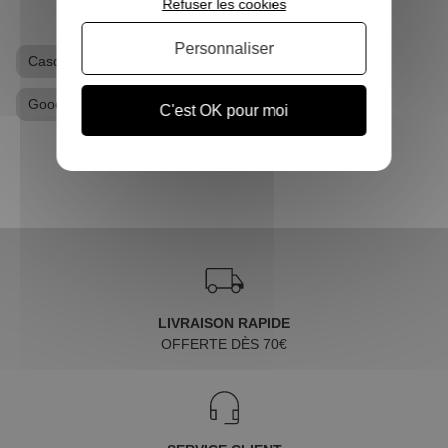
Refuser les cookies
Personnaliser
Casquette
Casquette Jurassic Park
Goodies Jurassic Park
C'est OK pour moi
LIVRAISON RAPIDE
OFFERTE DÈS 70€