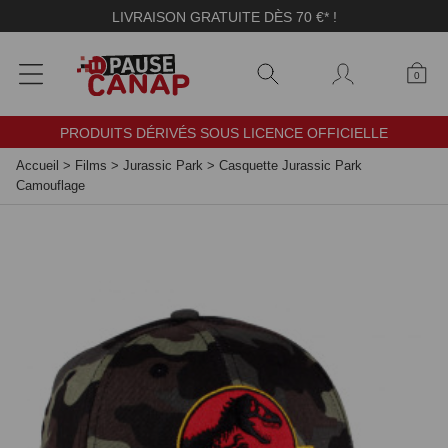
Panneau de gestion des cookies
LIVRAISON GRATUITE DÈS 70 €* !
0
PRODUITS DÉRIVÉS SOUS LICENCE OFFICIELLE
Accueil
>
Films
>
Jurassic Park
>
Casquette Jurassic Park
Camouflage