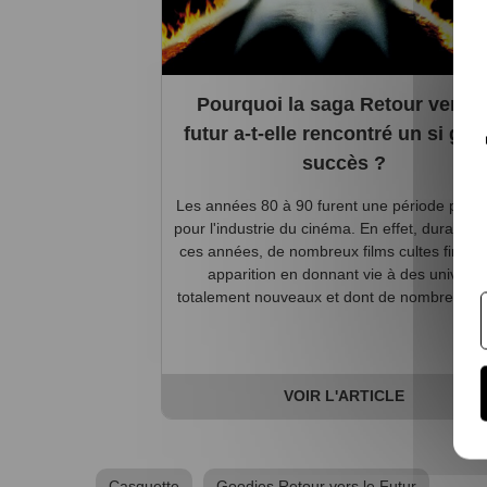
Pourquoi la saga Retour vers l
futur a-t-elle rencontré un si gra
succès ?
Les années 80 à 90 furent une période prolif
pour l'industrie du cinéma. En effet, durant to
ces années, de nombreux films cultes firent 
apparition en donnant vie à des univers
totalement nouveaux et dont de nombreux fil
VOIR L'ARTICLE
Casquette
Goodies Retour vers le Futur