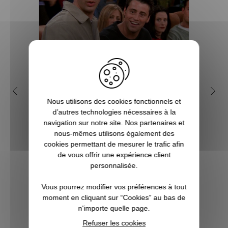
Pourquoi se (re)plonger dans
Q
la série Friends ?
geek
Nous utilisons des cookies fonctionnels et
d’autres technologies nécessaires à la
navigation sur notre site. Nos partenaires et
Diffusée depuis 1994 jusqu'en 2004,
nous-mêmes utilisons également des
Friends compte des milliers de fans dans
Vous c
cookies permettant de mesurer le trafic afin
le monde entier. Cette série
à Noë
de vous offrir une expérience client
intergénérationnelle conserve une
l’univ
personnalisée.
excellente audience et un public sans
Notr
cesse renouvelé. Posters, chaussettes,
regor
Vous pourrez modifier vos préférences à tout
mug Friends, la s...
Po
moment en cliquant sur “Cookies” au bas de
n'importe quelle page.
VOIR L'ARTICLE
Refuser les cookies