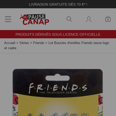
Panneau de gestion des cookies
LIVRAISON GRATUITE DÈS 70 €* !
0
PRODUITS DÉRIVÉS SOUS LICENCE OFFICIELLE
Accueil
>
Séries
>
Friends
>
Lot Boucles d'oreilles Friends tasse logo
et cadre