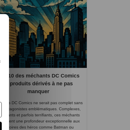
c
Top 10 des méchants DC Comics
et produits dérivés à ne pas
manquer
nivers DC Comics ne serait pas complet sans
es antagonistes emblématiques. Complexes,
ascinants et parfois terrifiants, ces méchants
pportent une profondeur exceptionnelle aux
histoires des héros comme Batman ou