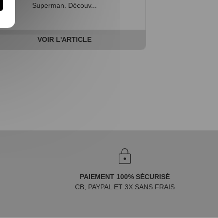
Superman. Découv...
VOIR L'ARTICLE
PAIEMENT 100% SÉCURISÉ
CB, PAYPAL ET 3X SANS FRAIS