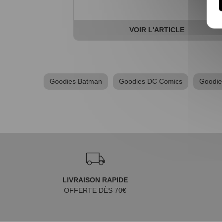
VOIR L'ARTICLE
Goodies Batman
Goodies DC Comics
Goodie
LIVRAISON RAPIDE
OFFERTE DÈS 70€