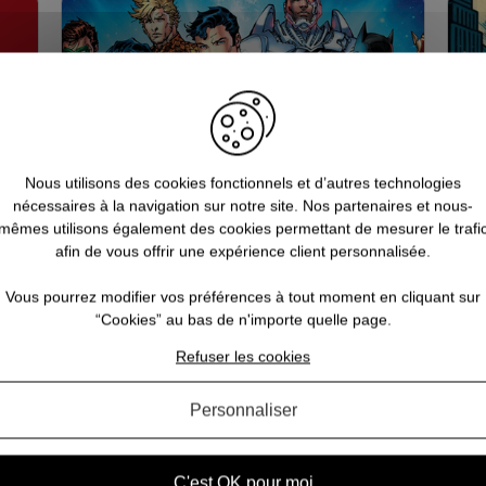
Nous utilisons des cookies fonctionnels et d’autres technologies
nécessaires à la navigation sur notre site. Nos partenaires et nous-
mêmes utilisons également des cookies permettant de mesurer le trafi
afin de vous offrir une expérience client personnalisée.
se
Qui sont les super-héros de
Vous pourrez modifier vos préférences à tout moment en cliquant sur
l'univers DC Comics ?
“Cookies” au bas de n'importe quelle page.
Refuser les cookies
 à
Nul ne peut le nier : les super-héros vivent un
héros
âge d’or sans précédent. Marginalisé et réservé
L'u
obby
à un public de geeks jusqu’aux années 2000, le
s
Personnaliser
rs
genre a connu un envol fulgurant grâce à
f
.
Hollywood. Mais une question revient souvent : «
a
c...
C'est OK pour moi