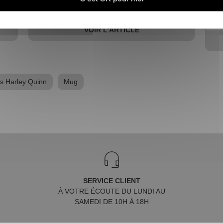
VOIR L'ARTICLE
s Harley Quinn
Mug
SERVICE CLIENT
À VOTRE ÉCOUTE DU LUNDI AU
SAMEDI DE 10H À 18H