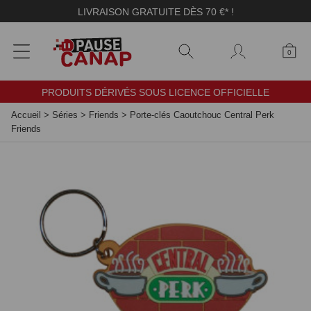
Panneau de gestion des cookies
LIVRAISON GRATUITE DÈS 70 €* !
0
PRODUITS DÉRIVÉS SOUS LICENCE OFFICIELLE
Accueil
>
Séries
>
Friends
>
Porte-clés Caoutchouc Central Perk
Friends