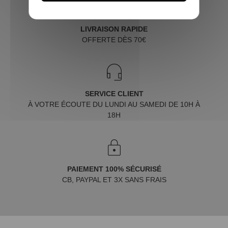
LIVRAISON RAPIDE
OFFERTE DÈS 70€
SERVICE CLIENT
À VOTRE ÉCOUTE DU LUNDI AU SAMEDI DE 10H À
18H
PAIEMENT 100% SÉCURISÉ
CB, PAYPAL ET 3X SANS FRAIS