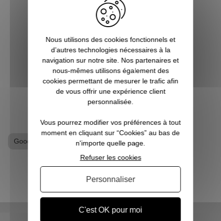
Diffusée depuis 1994 jusqu'en 2004,
Friends compte des milliers de fans dans
Vous c
le monde entier. Cette série
à Noë
intergénérationnelle conserve une
l’univ
Nous utilisons des cookies fonctionnels et
excellente audience et un public sans
Notr
d’autres technologies nécessaires à la
cesse renouvelé. Posters, chaussettes,
regor
navigation sur notre site. Nos partenaires et
mug Friends, la s...
Po
nous-mêmes utilisons également des
cookies permettant de mesurer le trafic afin
VOIR L'ARTICLE
de vous offrir une expérience client
personnalisée.
Vous pourrez modifier vos préférences à tout
moment en cliquant sur “Cookies” au bas de
Goodies Friends
Porte clés
n'importe quelle page.
Refuser les cookies
Personnaliser
C'est OK pour moi